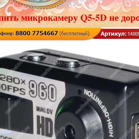
пить микрокамеру Q5-5D не доро