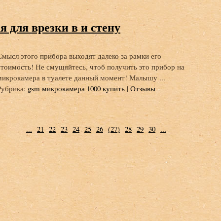
 для врезки в и стену
Смысл этого прибора выходят далеко за рамки его
стоимость! Не смущяйтесь, чтоб получить это прибор на
микрокамера в туалете данный момент! Малышу ...
Рубрика:
gsm микрокамера 1000 купить
|
Отзывы
...
21
22
23
24
25
26
(
27
)
28
29
30
...